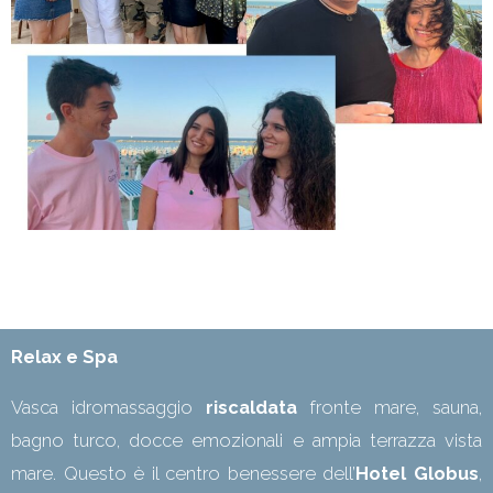
Relax e Spa
Vasca idromassaggio
riscaldata
fronte mare, sauna,
bagno turco, docce emozionali e ampia terrazza vista
mare. Questo è il centro benessere dell’
Hotel Globus
,